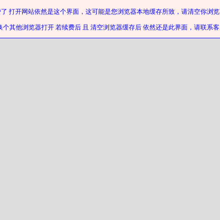
费了 打开网站依然是这个界面，这可能是您浏览器本地缓存所致，请清空你浏览
换个其他浏览器打开 若续费后 且 清空浏览器缓存后 依然还是此界面，请联系