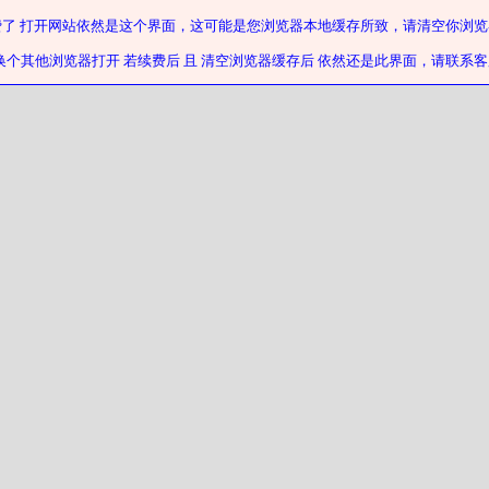
费了 打开网站依然是这个界面，这可能是您浏览器本地缓存所致，请清空你浏览
换个其他浏览器打开 若续费后 且 清空浏览器缓存后 依然还是此界面，请联系