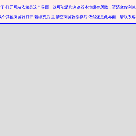
费了 打开网站依然是这个界面，这可能是您浏览器本地缓存所致，请清空你浏览
换个其他浏览器打开 若续费后 且 清空浏览器缓存后 依然还是此界面，请联系