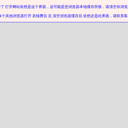
费了 打开网站依然是这个界面，这可能是您浏览器本地缓存所致，请清空你浏览
换个其他浏览器打开 若续费后 且 清空浏览器缓存后 依然还是此界面，请联系